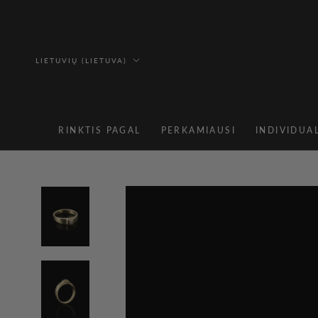
Pereiti
prie
turinio
Kalba
LIETUVIŲ (LIETUVA)
RINKTIS PAGAL
PERKAMIAUSI
INDIVIDUA
RINKTIS PAGAL
PERKAMIAUSI
INDIVIDUA