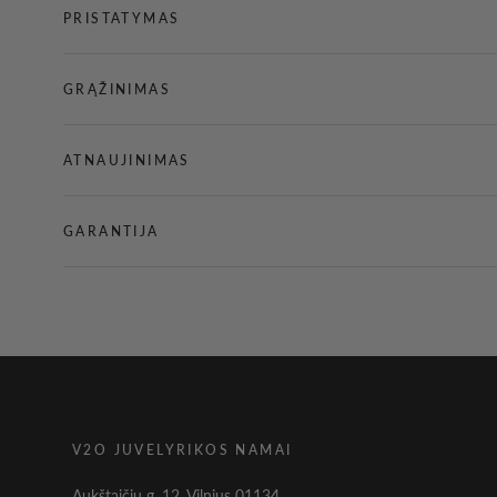
PRISTATYMAS
GRĄŽINIMAS
ATNAUJINIMAS
GARANTIJA
V2O JUVELYRIKOS NAMAI
Aukštaičių g. 12, Vilnius 01134