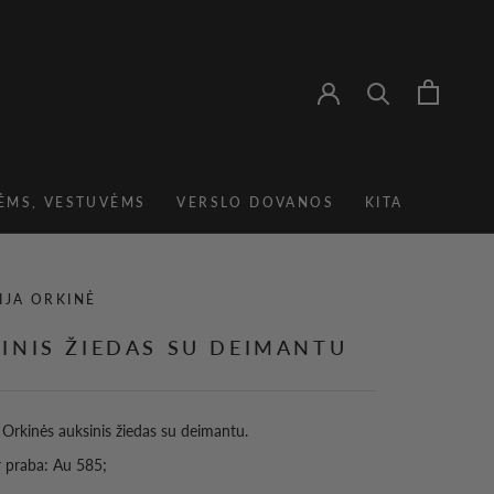
ĖMS, VESTUVĖMS
VERSLO DOVANOS
KITA
VERSLO DOVANOS
IJA ORKINĖ
INIS ŽIEDAS SU DEIMANTU
s Orkinės auksinis žiedas su deimantu.
r praba: Au 585;