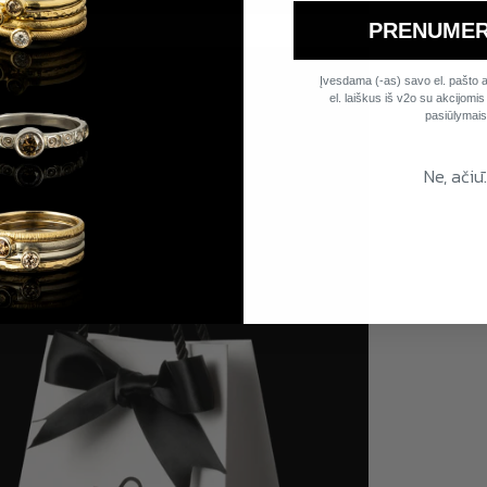
PRENUMER
Įvesdama (-as) savo el. pašto a
el. laiškus iš v2o su akcijomis i
pasiūlymais
Ne, ačiū.