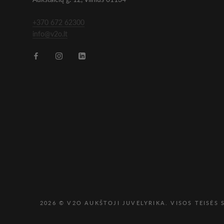
+370 672 62300
info@v2o.lt
2026 © V2O AUKŠTOJI JUVELYRIKA. VISOS TEISĖS