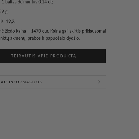
1 baltas deimantas 0.14 ct;
59 g;
is: 19,2.
nė žiedo kaina – 1470 eur. Kaina gali skirtis priklausomai
inktų akmenų, prabos ir papuošalo dydžio.
TEIRAUTIS APIE PRODUKTĄ
IAU INFORMACIJOS
ĖTI NUOTRAUKAS