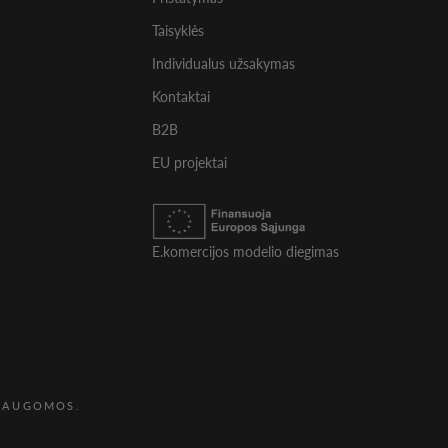
Taisyklės
Individualus užsakymas
Kontaktai
B2B
EU projektai
E.komercijos modelio diegimas
 SAUGOMOS.