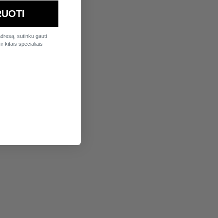
UOTI
dresą, sutinku gauti
r kitais specialiais