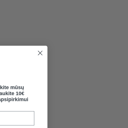
kite mūsų
gaukite 10€
psipirkimui