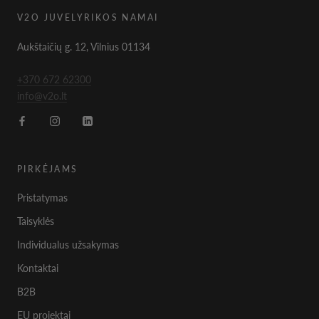
V2O JUVELYRIKOS NAMAI
Aukštaičių g. 12, Vilnius 01134
+370 672 62300
info@v2o.lt
PIRKĖJAMS
Pristatymas
Taisyklės
Individualus užsakymas
Kontaktai
B2B
EU projektai