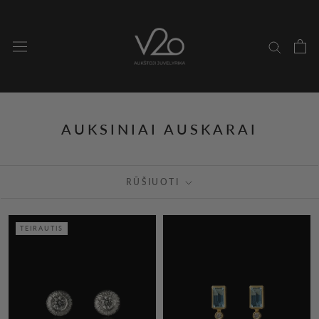
Pereiti
prie
turinio
AUKSINIAI AUSKARAI
RŪŠIUOTI
TEIRAUTIS