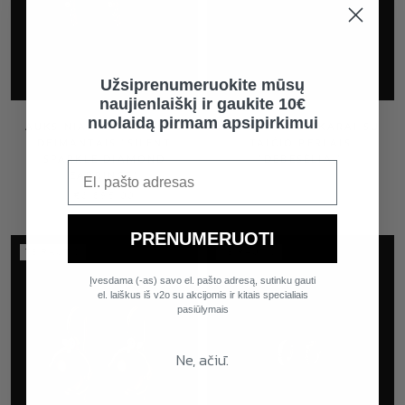
Užsiprenumeruokite mūsų
naujienlaiškį ir gaukite 10€
nuolaidą pirmam apsipirkimui
AUKSINIAI AUSKARAI SU
AUKSINIAI AUSKARAI SU
DEIMANTAIS "SILENT
TAIČIO PERLAIS
SPARKLE DIAMOND
"DEBESĖLIAI"
EARRINGS"
€3.895,00
PRENUMERUOTI
TEIRAUTIS
TEIRAUTIS
Įvesdama (-as) savo el. pašto adresą, sutinku gauti
el. laiškus iš v2o su akcijomis ir kitais specialiais
pasiūlymais
Ne, ačiū.