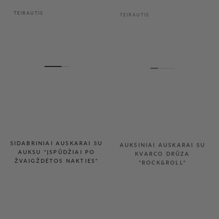
TEIRAUTIS
TEIRAUTIS
SIDABRINIAI AUSKARAI SU
AUKSINIAI AUSKARAI SU
AUKSU "ĮSPŪDŽIAI PO
KVARCO DRŪZA
ŽVAIGŽDĖTOS NAKTIES"
"ROCK&ROLL"
TEIRAUTIS