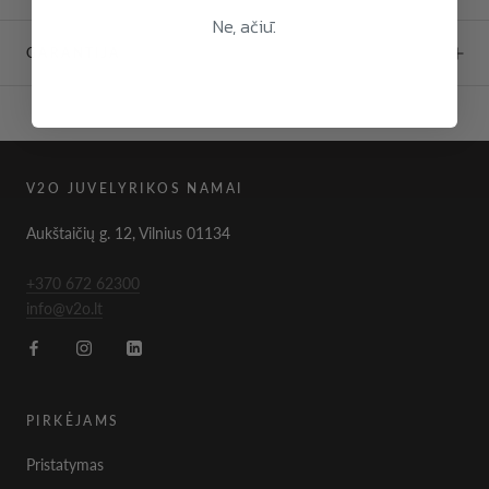
Ne, ačiū.
GARANTIJA
V2O JUVELYRIKOS NAMAI
Aukštaičių g. 12, Vilnius 01134
+370 672 62300
info@v2o.lt
PIRKĖJAMS
Pristatymas