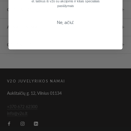
el. laiškus iš v2o su akcijomis ir kitais specialiais
pasiūlymais
GRĄŽINIMAS
Ne, ačiū.
ATNAUJINIMAS
GARANTIJA
V2O JUVELYRIKOS NAMAI
Aukštaičių g. 12, Vilnius 01134
+370 672 62300
info@v2o.lt