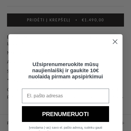
PRIDĖTI Į KREPŠELĮ
€1.490,00
Ernestos Statkutės auksinis kaklo papuošalas "Dėkingumo
laikysena".
Metalas ir praba: Au 585;
Akmenys: 26 balti deimantai 0.11 ct;
Užsiprenumeruokite mūsų
naujienlaiškį ir gaukite 10€
Svoris: 2,4 g.
nuolaidą pirmam apsipirkimui
*Kaklo papuošalo kaina nurodyta su grandinėle.
Orientacinė k
aklo papuošalo
kaina – 1490 eur. Kaina gali skirtis
priklausomai nuo pasirinktų akmenų, prabos ir papuošalo dydžio.
PRENUMERUOTI
PRISTATYMAS
Įvesdama (-as) savo el. pašto adresą, sutinku gauti