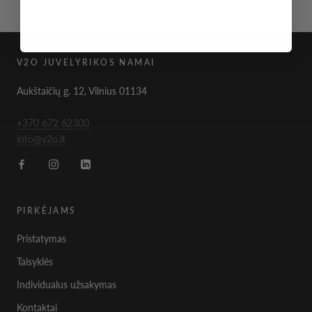
V2O JUVELYRIKOS NAMAI
Aukštaičių g. 12, Vilnius 01134
+370 672 62300
info@v2o.lt
PIRKĖJAMS
Pristatymas
Taisyklės
Individualus užsakymas
Kontaktai