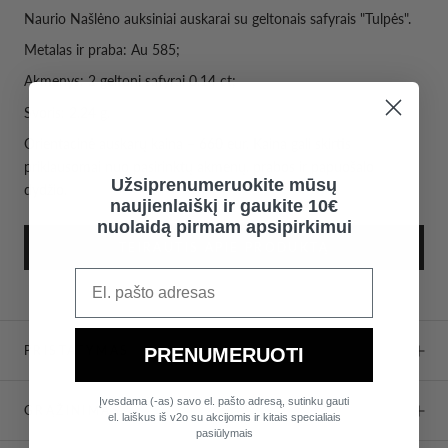
Naurio Našlėno auksiniai auskarai su geltonais safyrais "Tulpės".
Metalas ir praba: Au 585;
Akmenys: 2 geltoni safyrai 0.14 ct;
Svoris: 2,24 g.
Orientacinė auskarų kaina – 660 eur. Kaina gali skirtis
priklausomai nuo pasirinktų akmenų, prabos ir papuošalo
Užsiprenumeruokite mūsų
dydžio.
naujienlaiškį ir gaukite 10€
nuolaidą pirmam apsipirkimui
TEIRAUTIS APIE PRODUKTĄ
PRISTATYMAS
PRENUMERUOTI
Įvesdama (-as) savo el. pašto adresą, sutinku gauti
GRĄŽINIMAS
el. laiškus iš v2o su akcijomis ir kitais specialiais
pasiūlymais