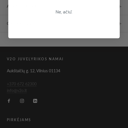
ATNAUJINIMAS
Ne, ačiū.
GARANTIJA
V2O JUVELYRIKOS NAMAI
Aukštaičių g. 12, Vilnius 01134
+370 672 62300
info@v2o.lt
PIRKĖJAMS