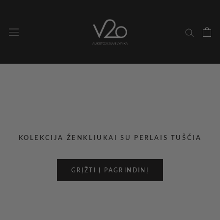
Pereiti
prie
turinio
KOLEKCIJA ŽENKLIUKAI SU PERLAIS TUŠČIA
GRĮŽTI Į PAGRINDINĮ