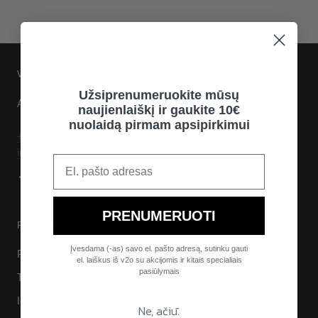
V2O JUVELYRIKOS NAMAI
Užsiprenumeruokite mūsų
Aukštaičių g. 12, Vilnius 01134
naujienlaiškį ir gaukite 10€
nuolaidą pirmam apsipirkimui
+370 672 62300
info@v2o.lt
PRENUMERUOTI
PIRKĖJAMS
Įvesdama (-as) savo el. pašto adresą, sutinku gauti
Pristatymas
el. laiškus iš v2o su akcijomis ir kitais specialiais
pasiūlymais
Taisyklės
Individualus užsakymas
Ne, ačiū.