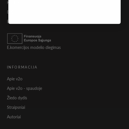
Kontaktai
B2B
EU projektai
E.komercijos modelio diegimas
INFORMACIJA
Apie v2o
Apie v2o - spaudoje
Žiedo dydis
Straipsniai
Autoriai