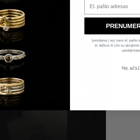
PRENUMER
Įvesdama (-as) savo el. pašto a
el. laiškus iš v2o su akcijomis i
pasiūlymais
Ne, ačiū.