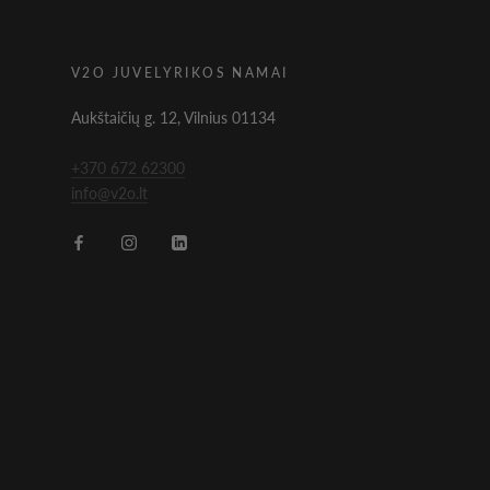
V2O JUVELYRIKOS NAMAI
Aukštaičių g. 12, Vilnius 01134
+370 672 62300
info@v2o.lt