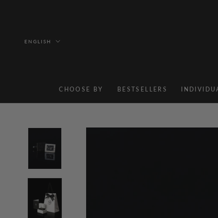
Skip
to
content
Language
ENGLISH
CHOOSE BY
BESTSELLERS
INDIVIDU
BESTSELLERS
INDIVIDU