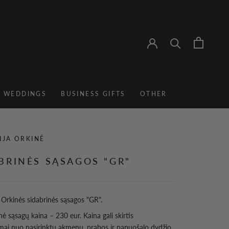
, WEDDINGS
BUSINESS GIFTS
OTHER
BUSINESS GIFTS
IJA ORKINĖ
BRINĖS SĄSAGOS "GR"
s Orkinės sidabrinės sąsagos "GR".
nė sąsagų kaina – 230 eur. Kaina gali skirtis
mai nuo pasirinktų akmenų, prabos ir papuošalo dydžio.