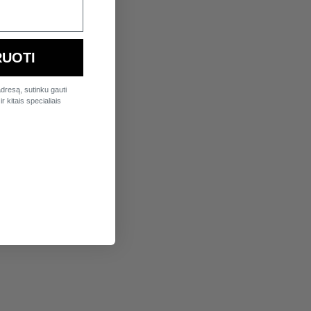
UOTI
dresą, sutinku gauti
r kitais specialiais