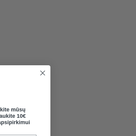
kite mūsų
gaukite 10€
psipirkimui