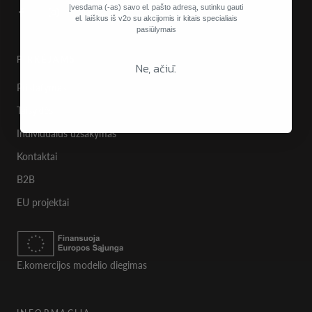
Įvesdama (-as) savo el. pašto adresą, sutinku gauti
el. laiškus iš v2o su akcijomis ir kitais specialiais
pasiūlymais
PIRKĖJAMS
Ne, ačiū.
Pristatymas
Taisyklės
Individualus užsakymas
Kontaktai
B2B
EU projektai
E.komercijos modelio diegimas