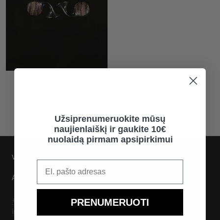
TITANO SĄSAGOS SU
MEDŽIU
€183,00
Užsiprenumeruokite mūsų
naujienlaiškį ir gaukite 10€
nuolaidą pirmam apsipirkimui
V2O JUVELYRIKOS NAMAI
Aukštaičių g. 12, Vilnius 01134
+370 672 62300
PRENUMERUOTI
info@v2o.lt