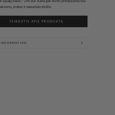
ė sąsagų kaina – 290 eur. Kaina gali skirtis priklausomai nuo
 akmenų, prabos ir papuošalo dydžio.
TEIRAUTIS APIE PRODUKTĄ
 INFORMATION
 IMAGES