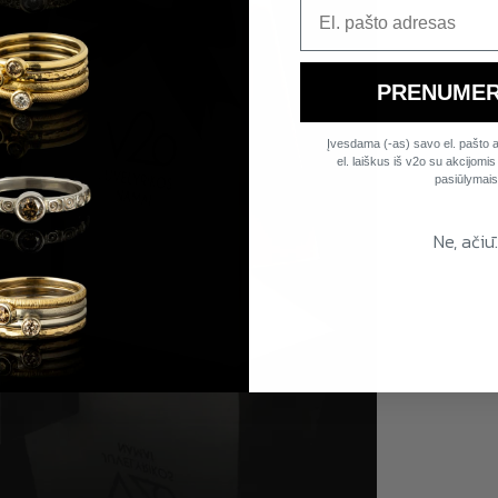
PRENUMER
Įvesdama (-as) savo el. pašto a
el. laiškus iš v2o su akcijomis i
pasiūlymais
Ne, ačiū.