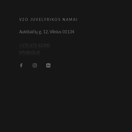
V2O JUVELYRIKOS NAMAI
Aukštaičių g. 12, Vilnius 01134
+370 672 62300
info@v2o.lt