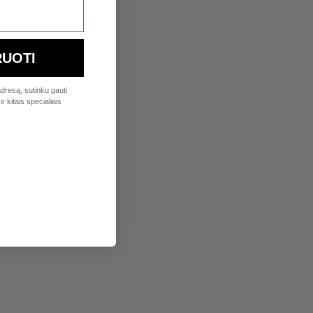
UOTI
dresą, sutinku gauti
r kitais specialiais