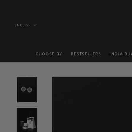
Skip
to
content
Language
ENGLISH
CHOOSE BY
BESTSELLERS
INDIVIDU
BESTSELLERS
INDIVIDU