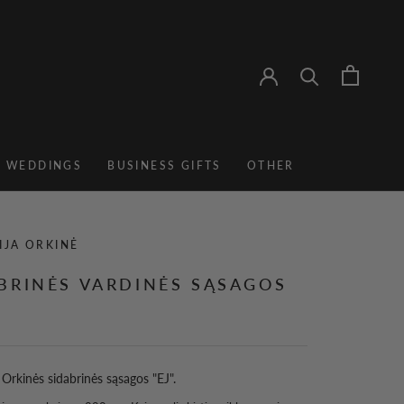
, WEDDINGS
BUSINESS GIFTS
OTHER
BUSINESS GIFTS
IJA ORKINĖ
BRINĖS VARDINĖS SĄSAGOS
s Orkinės sidabrinės sąsagos "EJ".