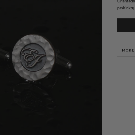
Orientacin
pasirinktų
MORE
VIEW