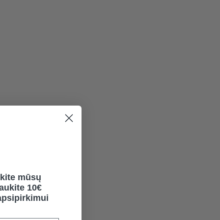
kite mūsų
gaukite 10€
psipirkimui