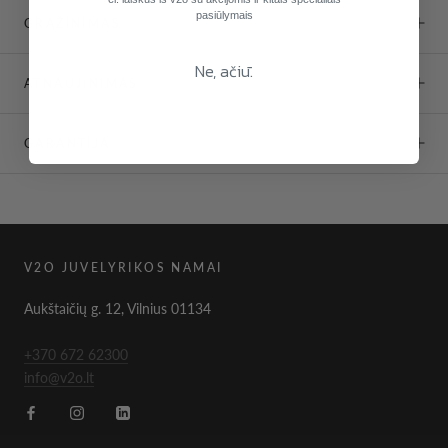
pasiūlymais
GRĄŽINIMAS
Ne, ačiū.
ATNAUJINIMAS
GARANTIJA
V2O JUVELYRIKOS NAMAI
Aukštaičių g. 12, Vilnius 01134
+370 672 62300
info@v2o.lt