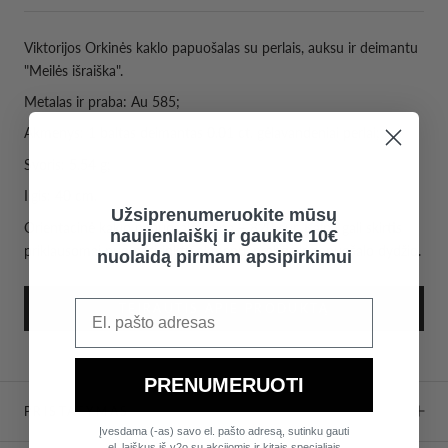
Viktorijos Orkinės kaklo papuošalas su perlais, auksu ir deimantu
"Meilės išraiška".
Metalas ir praba: Au 585;
Akmenys: 1 baltas deimantas 0.01 ct, gėlavandeniai perlai;
Svoris: 5.54 g;
Ilgis: 40 cm.
Užsiprenumeruokite mūsų
Orientacinė
ka
klo papuošalo
kaina – 820 eur. Kaina gali skirtis
naujienlaiškį ir gaukite 10€
priklausomai nuo pasirinktų akmenų, prabos ir papuošalo dydžio.
nuolaidą pirmam apsipirkimui
TEIRAUTIS APIE PRODUKTĄ
PRENUMERUOTI
PRISTATYMAS
Įvesdama (-as) savo el. pašto adresą, sutinku gauti
el. laiškus iš v2o su akcijomis ir kitais specialiais