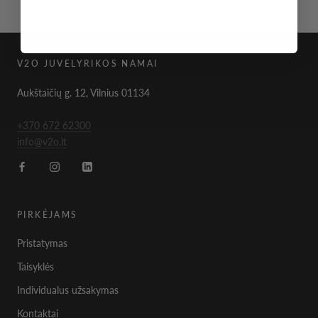
V2O JUVELYRIKOS NAMAI
Aukštaičių g. 12, Vilnius 01134
+370 672 62300
info@v2o.lt
PIRKĖJAMS
Pristatymas
Taisyklės
Individualus užsakymas
Kontaktai